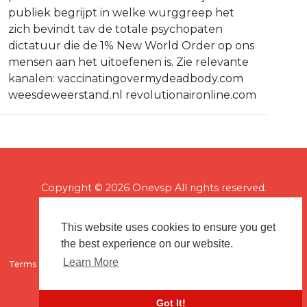
publiek begrijpt in welke wurggreep het
zich bevindt tav de totale psychopaten
dictatuur die de 1% New World Order op ons
mensen aan het uitoefenen is. Zie relevante
kanalen: ⁣vaccinatingovermydeadbody.com
weesdeweerstand.nl revolutionaironline.com
Copyright © 2026 Onevsp All rights reserved.
This website uses cookies to ensure you get
the best experience on our website.
Learn More
Terms of use
Flagging & Reporting
About us
Contact us
Got It!